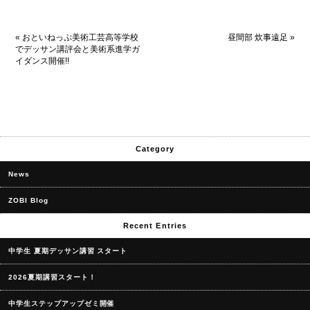
«
おといねっぷ美術工芸高等学校
昼間部 炊事遠足
»
でデッサン講評会と美術系進学ガ
イダンス開催!!
Category
News
ZOBI Blog
Recent Entries
中学生 夏期デッサン講習 スタート
2026夏期講習スタート！
中学生ステップアップゼミ開催