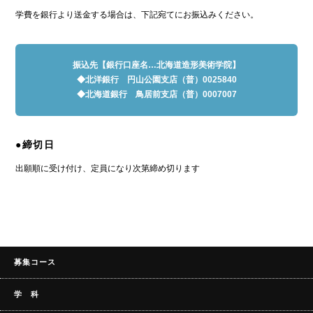
学費を銀行より送金する場合は、下記宛てにお振込みください。
振込先【銀行口座名…北海道造形美術学院】
◆北洋銀行 円山公園支店（普）0025840
◆北海道銀行 鳥居前支店（普）0007007
●締切日
出願順に受け付け、定員になり次第締め切ります
募集コース
学 科