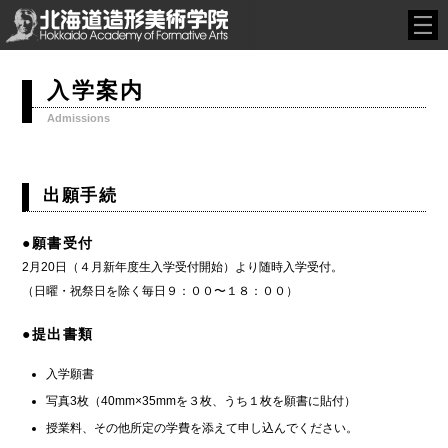
入学案内
Admissions
出願手続
●願書受付
2月20日（４月新年度生入学受付開始）より随時入学受付。
（日曜・祝祭日を除く毎日９：００〜１８：００）
●提出書類
入学願書
写真3枚（40mm×35mmを３枚、うち１枚を願書に貼付）
授業料、その他所定の学費を添えて申し込んでください。