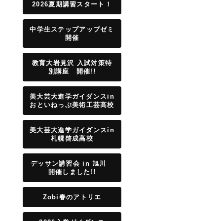
2026夏期講習スタート！
中学生ステップアップゼミ
開催
教育大岩見沢 入試対策特
別講座 開催!!
美大芸大進学ガイダンスin
おといねっぷ美術工芸高校
美大芸大進学ガイダンスin
札幌啓成高校
デッサン講習会 in 旭川
開催しました!!
Zobi春のアトリエ