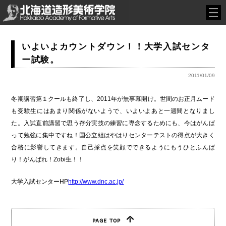
いよいよカウントダウン！！大学入試センタ
ー試験。
2011/01/09
冬期講習第１クールも終了し、2011年が無事幕開け。世間のお正月ムード
も受験生にはあまり関係がないようで、いよいよあと一週間となりまし
た。入試直前講習で思う存分実技の練習に専念するためにも、今はがんば
って勉強に集中ですね！国公立組はやはりセンターテストの得点が大きく
合格に影響してきます。自己採点を笑顔でできるようにもうひとふんば
り！がんばれ！Zobi生！！
大学入試センターHP
http://www.dnc.ac.jp/
PAGE TOP