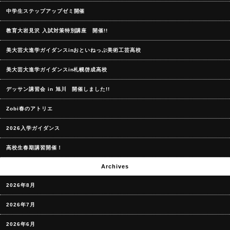
中学生ステップアップゼミ開催
教育大岩見沢 入試対策特別講座 開催!!
美大芸大進学ガイダンスinおといねっぷ美術工芸高校
美大芸大進学ガイダンスin札幌啓成高校
デッサン講習会 in 旭川 開催しました!!
Zobi春のアトリエ
2026入学ガイダンス
高校生春期講習開催！
Archives
2026年8月
2026年7月
2026年6月